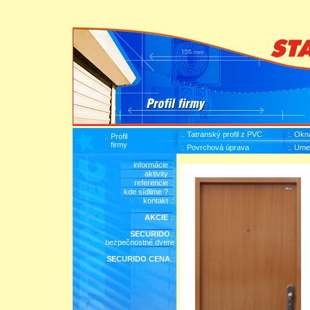
:. Tatranský profil z PVC
:. Okn
:. Profil
firmy
:. Povrchová úprava
:. Ume
informácie .:
aktivity .:
referencie .:
kde sídlime ? .:
kontakt .:
AKCIE
.:
SECURIDO
.:
bezpečnostné dvere
SECURIDO CENA
.: