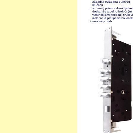
západka ovládaná guľovou
kľučkou
vnútorný priestor dverí vypln
doskami s tepelno-izolačnými
vlastnosťami (tepelno-zvukov
izolačná a protipožiarna vložk
nerezový prah