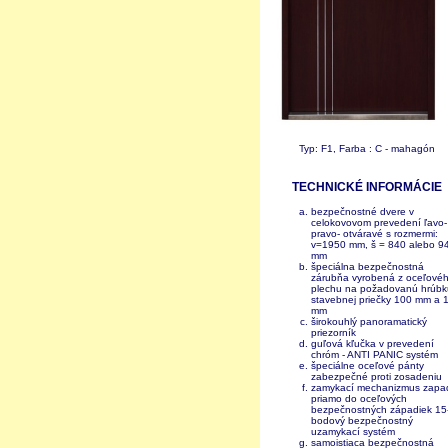
Typ: F1, Farba : C - mahagón
TECHNICKÉ INFORMÁCIE
bezpečnostné dvere v
celokovovom prevedení ľavo-
pravo- otváravé s rozmermi:
v=1950 mm, š = 840 alebo 9
mm
špeciálna bezpečnostná
zárubňa vyrobená z oceľové
plechu na požadovanú hrúbk
stavebnej priečky 100 mm a 
mm
širokouhlý panoramatický
priezorník
guľová kľučka v prevedení
chróm - ANTI PANIC systém
špeciálne oceľové pánty
zabezpečné proti zosadeniu
zamykací mechanizmus zapa
priamo do oceľových
bezpečnostných západiek 15
bodový bezpečnostný
uzamykací systém
samoistiaca bezpečnostná