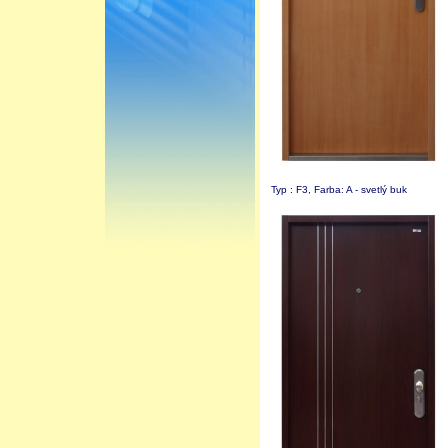
Typ : F3, Farba: A - svetlý buk